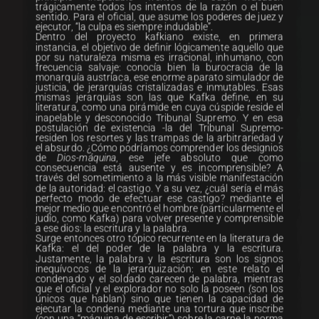
trágicamente todos los intentos de la razón o el buen
sentido. Para el oficial, que asume los poderes de juez y
ejecutor, “la culpa es siempre indudable”.
Dentro del proyecto kafkiano existe, en primera
instancia, el objetivo de definir lógicamente aquello que
por su naturaleza misma es irracional, inhumano, con
frecuencia salvaje: conocía bien la burocracia de la
monarquía austríaca, ese enorme aparato simulador de
justicia, de jerarquías cristalizadas e inmutables. Esas
mismas jerarquías son las que Kafka define, en su
literatura, como una pirámide en cuya cúspide reside el
inapelable y desconocido Tribunal Supremo. Y en esa
postulación de existencia -la del Tribunal Supremo-
residen los resortes y las trampas de la arbitrariedad y
el absurdo. ¿Cómo podríamos comprender los designios
de
Dios-máquina
, ese jefe absoluto que como
consecuencia está ausente y es incomprensible? A
través del sometimiento a la más visible manifestación
de la autoridad: el castigo. Y a su vez, ¿cuál sería el más
perfecto modo de efectuar ese castigo? mediante el
mejor medio que encontró el hombre (particularmente el
judío, como Kafka) para volver presente y comprensible
a ese dios: la escritura y la palabra.
Surge entonces otro tópico recurrente en la literatura de
Kafka: el del poder de la palabra y la escritura.
Justamente, la palabra y la escritura son los signos
inequívocos de la jerarquización: en este relato el
condenado y el soldado carecen de palabra, mientras
que el oficial y el explorador no solo la poseen (son los
únicos que hablan) sino que tienen la capacidad de
ejecutar la condena mediante una tortura que inscribe