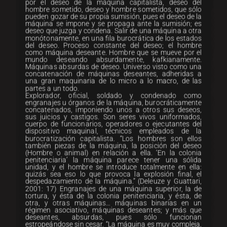
por el deseo de la máquina capitalista, deseo del
hombre sometido, deseo y hombre sometidos, que sólo
pueden gozar de su propia sumisión, pues el deseo de la
máquina se impone y se propaga ante la sumisión; es
deseo que juzga y condena. Salir de una máquina a otra
monótonamente, en una fila burocrática de los estados
del deseo. Proceso constante del deseo; el hombre
como máquina deseante. Hombre que se mueve por el
mundo deseando absurdamente, kafkianamente.
Máquinas absurdas de deseo. Universo visto como una
concatenación de máquinas deseantes, adheridas a
una gran maquinaria de lo micro a lo macro, de las
partes a un todo.
Explorador, oficial, soldado y condenado como
engranajes u órganos de la máquina, burocráticamente
concatenados, imponiendo unos a otros sus deseos,
sus juicios y castigos. Son seres vivos uniformados,
cuerpo de funcionarios, operadores o ejecutantes del
dispositivo maquinal, técnicos empleados de la
burocratización capitalista. “Los hombres son ellos
también piezas de la máquina, la posición del deseo
(Hombre o animal) en relación a ella. ‘En la colonia
penitenciaria’ la máquina parece tener una sólida
unidad, y el hombre se introduce totalmente en ella:
quizás sea eso lo que provoca la explosión final, el
despedazamiento de la máquina.” (Deleuze y Guattari,
2001: 17) Engranajes de una máquina superior, la de
tortura, y ésta de la colonia penitenciaria, y ésta, de
otra, y otras máquinas… máquinas binarias en un
régimen asociativo, máquinas deseantes; y más que
deseantes, absurdas, pues sólo funcionan
estropeándose sin cesar. “La máquina es muy compleja,