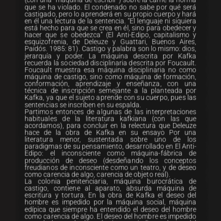
(con una “máquina de escribir”) sobre la carne la norma
que se ha violado. El condenado no sabe por qué será
castigado, pero lo aprenderá en su propio cuerpo y hará
en él una lectura de la sentencia. “El lenguaje ni siquiera
está hecho para que se crea en él, sino para obedecer y
hacer que se obedezca” (El Anti-Edipo, capitalismo y
esquizofrenia, de Deleuze y Guattari, Buenos Aires,
Paidós. 1985: 81). Castigo y palabra son lo mismo: dios,
jerarquía y poder. La máquina descrita por Kafka
recuerda la sociedad disciplinaria descrita por Foucault.
Foucault muestra esa máquina disciplinaria no como
máquina de castigo, sino como máquina de formación,
conformación, aprendizaje y enseñanza, con una
técnica de inscripción semejante a la planteada por
Kafka, ya que el sujeto aprende con su cuerpo, pues las
sentencias se inscriben en su espalda.
Partimos entonces de algunas de las interpretaciones
habituales de la literatura kafkiana (con las que
acordamos), para concluir en la relectura que Deleuze
hace de la obra de Kafka en su ensayo Por una
literatura menor, sustentada sobre uno de los
paradigmas de su pensamiento, desarrollado en El Anti-
Edipo: el inconsciente como máquina-fábrica de
producción de deseo (desdeñando los conceptos
freudianos de inconsciente como un teatro, y de deseo
como carencia de algo, carencia de objeto real).
La colonia penitenciaria, máquina burocrática de
castigo, contiene al aparato, absurda máquina de
escritura y tortura. En la obra de Kafka el deseo del
hombre es impedido por la máquina social, máquina
edípica que siempre ha entendido el deseo del hombre
como carencia de algo. El deseo del hombre es impedido